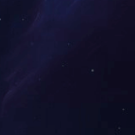
力，霍乐迪的攻防转换能力，洛佩兹的内线防守，
在面对任何对手时都具备十足的胜算。而他们所展
击总冠军的最大保障。
一场令人振奋的胜利。这不仅是球队实力的体现，
下来的东部决赛中，雄鹿队将继续全力以赴，以捍
击。篮球的魅力在于未知的挑战，而雄鹿队则在不
，以霸气十足的表现成功晋级东部决赛。这场比赛
让所有对手感受到了他们的冠军决心。接下来的比
冠军的最高荣誉。球迷们，让我们拭目以待，共同
技的激情与欢乐
员需团结共赢