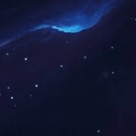
还有着丰富的季后赛经验。字母哥的统治
再加上米德尔顿的关键时刻得分，雄鹿队
现出的团队默契和拼搏精神，更是他们冲
对于雄鹿队的球迷而言，这场大胜无疑是
更是他们实现冠军梦想的重要一步。在接
卫他们的荣耀，并向总冠军发起最后的冲
断书写属于他们的传奇篇章。
结语：雄鹿队在与热火队的季后赛交锋中
不仅让球迷看到了雄鹿队的强大实力，也
赛中，雄鹿队必将继续全力以赴，冲击总
见证这一历史时刻的到来！
上一篇
梦境中的篮球场与明星对决让我们共同体验竞
下一篇
马特拉兹：争议VAR不影响尤文队员士气，球