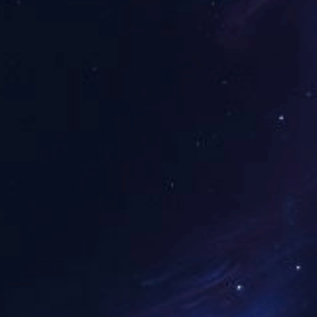
热火队试图缩小分差时，雄鹿队总能迅速
准三分，都让比赛的悬念逐渐消散。最终
优势锁定胜局，昂首晋级东部决赛。
这场胜利不仅为雄鹿队赢得了东部决赛的
顾这轮系列赛，雄鹿队展现出的整体实力
在场上发挥出了MVP级别的个人能力，
一次得分，都是在为球队树立榜样，也为
除了字母哥的个人表现，雄鹿队的其他球
他在组织进攻和防守端都起到了至关重要
色，还多次命中关键三分，为球队拉开了进攻空
输出和关键时刻的得分，也为球队提供了
挥，同样是球队能在这轮系列赛中脱颖而
相比之下，热火队虽然也展现了顽强的斗
显得有些力不从心。尤其是在吉米·巴特
点，这也让他们在比赛中难以找到有效的
积极的拼抢和远投为球队找回一些主动权
yy易游体育
展望即将到来的东部决赛，雄鹿队无疑是