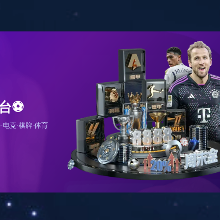
网站首页
关于yy易游
体育热点
体育明星
体育明星
首页
-
体育明星