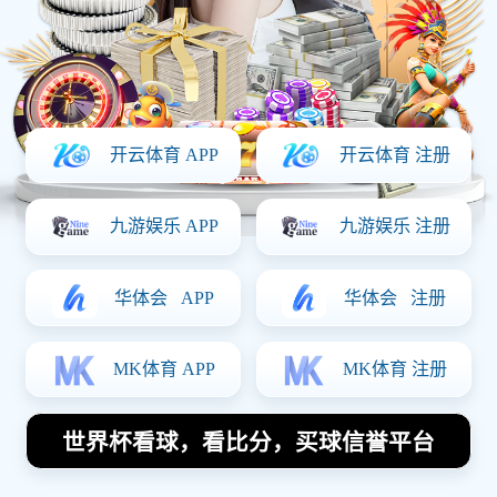
近期，法国足球明星因在比赛中与对方球员发生冲
突而被指控犯规打人，事件迅速引发了广泛关注与
争议。这起事件不仅让公众讨论运动员在场上的行
为规范，也引发了关于体育道德、裁判判罚标准以
及媒体舆论的热烈讨论。此事涉及的明星球员在赛
季中的表现一向备受瞩目，因此这一冲突更是让人
们对其职业生涯产生担忧。此外，社交媒体上关于
此事的评论纷至沓来，各种观点交锋，使得事件愈
演愈烈。在这篇文章中，我们将从多个方面分析这
一事件的背景、影响及其所反映出的更深层次问
题。
1、事件经过与背景
此次事件发生在法国顶级足球联赛的一场重要比赛
中。球场上，由于双方球队激烈竞争，局势变得异
常紧张。在比赛进行到关键时刻，一名法国足球明
星与对方球员发生了身体接触，随即产生冲突。目
击者表示，这位明星球员情绪失控，对对手做出了