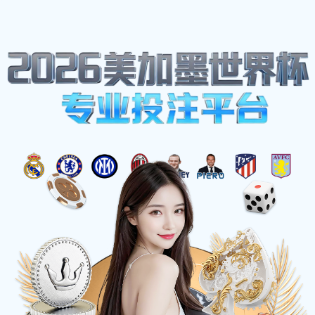
体育明星
首页
-
体育明星
曼城与曼联激战正酣谁能在这场德比
中笑到最后
2025-08-19 16:59:09