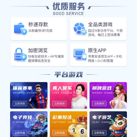
训练和柔韧性训练，不仅增强了运动员的身体素
质，也提升了他们在场上的移动能力。这些因素都
直接影响到比赛中的灵活应变能力，使得队伍能更
好地应对各种复杂局面。
值得一提的是，教练组还积极引进国外先进的培训
理念与方法，以拓宽队伍的发展视野。例如，通过
参加国际比赛，增强了运动员们应对高强度竞争环
境下的适应能力，并促进了技战术层面的创新。这
种多元化的发展思路为深圳排球队奠定了坚实的基