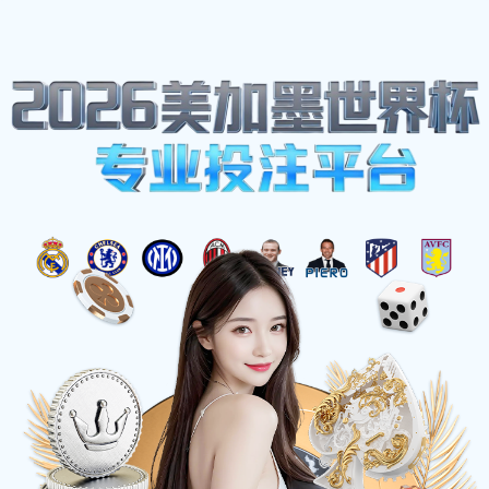
体育明星
首页
-
体育明星
深圳排球队在全国排球灵活性排行榜
中荣获第八名的佳绩分析
2025-10-14 17:24:59