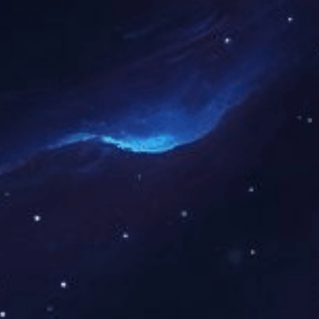
作为一位杰出的足球明星，Marco不
个足球界。他坚持参与公益活动，用自己
轻运动员心目中的榜样。
此外，Marco还积极推动青少年足球
此鼓励更多孩子追求他们心中的梦想。这
立起良好的榜样。
最后，通过社交媒体等平台，Marco
活点滴，让更多人了解足球背后的故事，
此，他不仅是足坛的一位传奇人物，也是
总结：
总体来看，名叫Marco的足球明星以
景到职业发展，再到独特风格以及深远影
为一名运动员还是作为一个榜样，他都完
待看到更多像他一样的人物，为世界带来
Maro通过自身努力，不断创新与突破
仅是属于自己的传奇，更将激励后辈持续
久后的将来，会有更多关于他的精彩故事