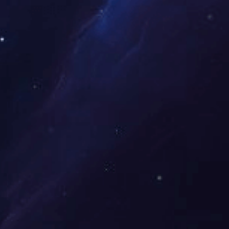
仅仅是在场上取得优异成绩，更通过自身努力影响着整
的影响力帮助那些需要帮助的人，一直以来都是年
的发展，经常回到母校或者青训营开展讲座与培训，以
种奉献精神使得他获得广泛赞誉，也为整个社会树
与全球球迷保持紧密联系。他分享自己的训练心得与生
有效促进了公众对这项运动热爱的传播。正因如
推动整项运动发展的重要力量。
其卓越才能和不懈奋斗书写了一段辉煌历史。从个人背
响，这些方面都展示出了他的非凡之处。无论是作
美诠释了一名真正伟大的体育精神。未来，我们期
光辉与希望。
，为当今及未来足坛设立了新的标杆。他所书写的不
追求卓越，为整个体育界注入新的活力。相信在不
继续流传，让我们共同期待！