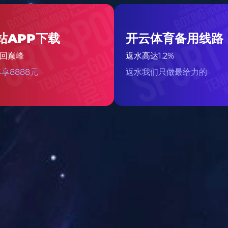
何在绿茵场上书写传奇与荣耀
术和非凡的成就书写了传奇，而名叫Marco的足球
懈努力和坚定信念，在绿茵场上展现出了令人瞩目
讨这位足球明星的职业生涯，包括他的个人背景、
影响力，旨在全方位呈现Marco如何成为一代传
对足球产生了浓厚的兴趣。他的父亲是一名业余球队的
co后来的职业生涯奠定了基础。在这样的环境中，他
热爱。
地的小型联赛。他凭借出色的表现逐渐受到关注，并被
练了球技，也锻炼了自己的心理素质，为日后的职