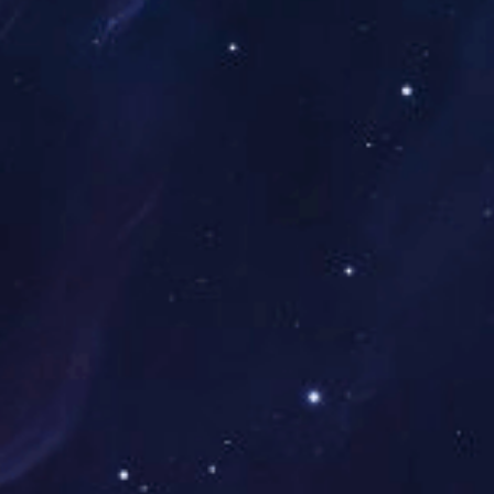
不仅学习足球技巧，还积极参与学校活动及社交生活。
，也更能适应各种复杂局面，为他后来的成功埋下
终于迎来了自己职业生涯的重要转折点。他加入了一支
中，他以灵活的跑位和精准的传球赢得了教练和队