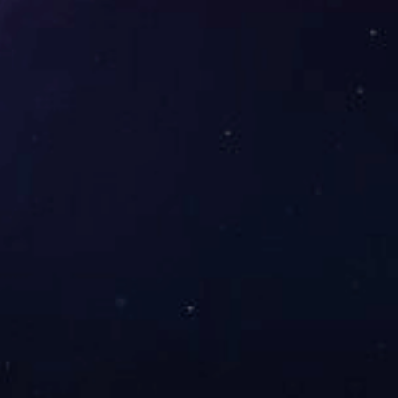
作品展示
能力的全面对比与评价