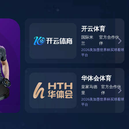
集团服务
互动yy易游体育
马上预约