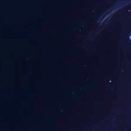
位置，而现在越来越多的新秀开始尝试流
调整自己的位置和角色，使得球队在进攻
这种战术上的灵活性使得比赛变得更加精
员往往具有较强的学习能力和适应能力，
施。在这方面，一些新星甚至能够直接影
这种创新不仅体现在俱乐部层面，也蔓延
视角与思维方式挑战传统，以新的打法赢
了基础。
3、市场价值的提升
随着新一代明星球员崛起，他们本身也成
景下，这些年轻人的影响力迅速扩大，他
值。例如，一些球员通过发布个人训练视
强了商业吸引力。
此外，企业赞助商也越来越关注这些年轻
投入大量资金支持这些后起之秀，因为他
帮助品牌拓展受众。此外，各大俱乐部也
更多潜力股，实现双赢局面。
因此，新一代足球明星不仅仅是赛场上的