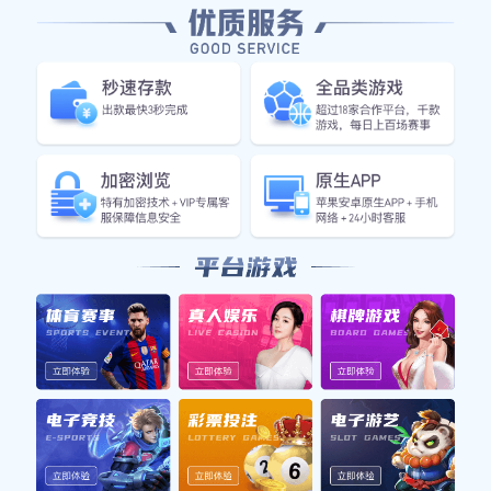
练团队的指导。这段时间，他不断磨练自己的技
艺，提升比赛意识，为后来的成功奠定了基础。
除了职业生涯上的成就，这位球员也很注重个人形
象。他通过社交媒体与粉丝互动，并展示自己独特
的时尚品味，其中最显著的一点便是他经常佩戴围
脖，这让他在众多球员中脱颖而出，成为“围脖男
孩”的代名词。
2、技术特点解析
作为一名优秀前锋，这位球员具备极强的突破能