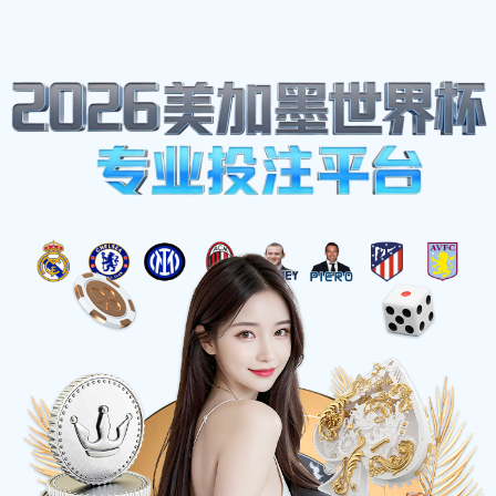
体育明星
首页
-
体育明星
27号球衣的足球明星盘点与他们的辉
煌成就解析
2025-11-16 04:35:07