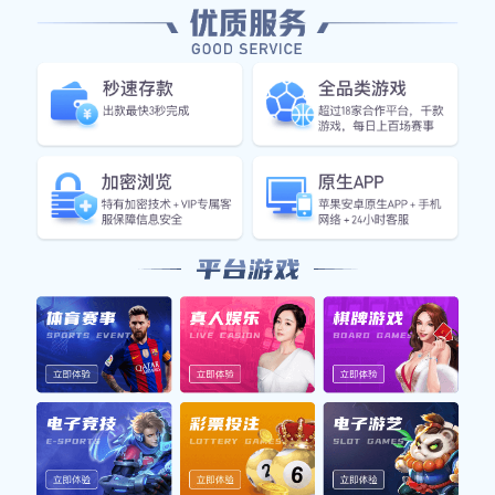
世，为球队创造了无数机会。
另一位值得一提的是法国中场维埃拉（Patrick
Vieira），他在阿森纳期间也曾身穿27号。在他的
带领下，阿森纳获得了多项荣誉，他以强悍的防守
和卓越的组织能力成为球队不可或缺的一部分。
此外，还有意大利后卫基耶利尼（Giorgio
Chiellini）也曾短暂穿上27号。他在尤文图斯时期
展现出了卓越的防守技巧，是球队防线上的定海神
针。