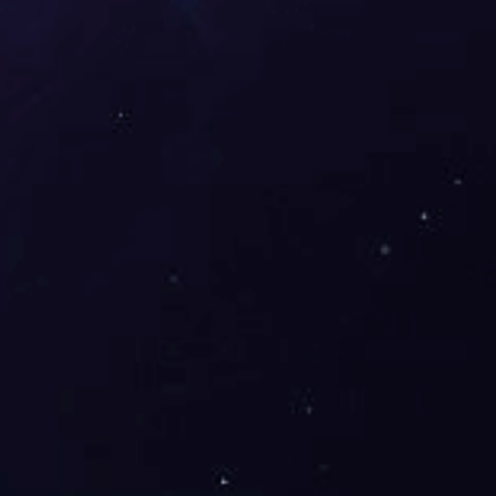
2025-12-20 08:23:59
全球足球明星与好莱坞巨星的魅
力对比与排名分析
2025-12-19 15:46:47
法国足球明星因场上冲突被指控
犯规打人引发广泛关注与争议
2025-12-16 13:37:46