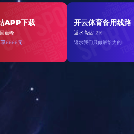
赛场上的激情与荣耀交织让我们一起重
情与荣耀交织，成为了赛场上最动人的旋律。比赛中，
观众们的欢呼声此起彼伏，仿佛在为每一个精彩瞬
的表现、战术的运用以及观众的热情四个方面，对
些难忘的时刻。
尤其是在上半场的几次进攻中，双方球队都展现了
次快速反击，打破了场上的僵局，瞬间点燃了现场
传球精准，令对手防不胜防。
烈。客队在一次角球机会中，利用高空球的优势，
到了高潮，观众们的欢呼声响彻云霄，仿佛整个体