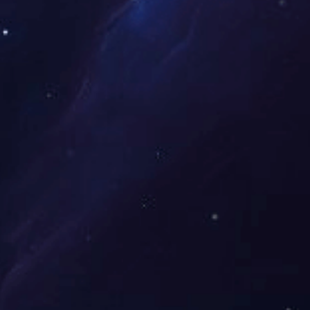
一大亮点。无论是主队的支持者还是客队的球迷，
助威。观众们的欢呼声、呐喊声，成为了比赛中不
搏。
达到了顶点。每当主队进球，现场瞬间沸腾，球迷
热烈的祝福。而当客队进球时，虽然主队的球迷感
充满了对比赛的讨论与分享。球迷们纷纷在网络上
形成了一种强大的社区氛围。这种热情与支持，正
一场竞技的较量，更是激情与荣耀的交织。通过对比赛
情的回顾，我们重温了那些难忘的时刻。这场比赛
感受到了团结与拼搏的精神。
彩瞬间，期待球员们在赛场上继续书写属于他们的
情与感动，永远不会消逝。