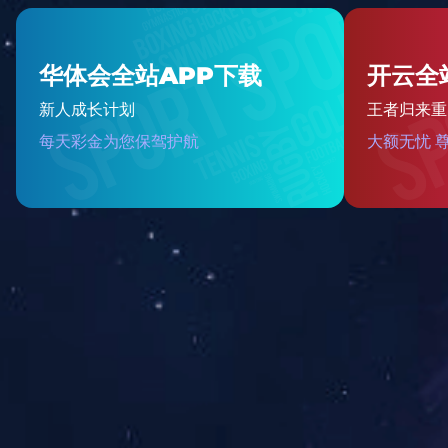
200831足球比赛精彩回顾
温难忘瞬间
2025-04-29 21:37:06
在2008年8月31日的足球比赛中，激
球员们展现了超凡的技艺与无畏的精神，
间喝彩。本文将从比赛的精彩瞬间、球员
这场比赛进行详细回顾，带领读者重温那
1、比赛的精彩瞬间
比赛的每一个瞬间都充满了悬念与激情，
强大的攻击力。开场不久，主队便通过一
观众的热情。球员们在场上的配合默契，
随着比赛的深入，双方的攻防转换愈发激
成功扳平了比分。此时，赛场上的气氛达
育场都在为这场精彩的对决而沸腾。