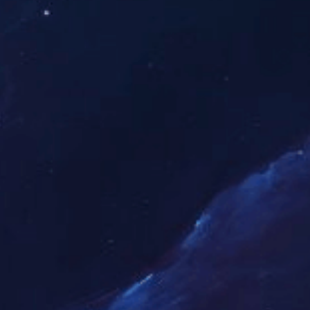
互动yy易游体育
热门新闻
年轻足球明星壁纸贴纸尽显青春
活力与运动激情的完美结合
2026-01-09 21:48:15
重庆网球队选拔赛分析：个人能
力展现与团队协作的完美结合
2026-01-04 17:32:12
足球明星站姿魅力大揭秘多角度
高清图片大全欣赏
2025-12-25 04:40:00
怀特足球明星有哪些值得关注的
球员及其成就解析