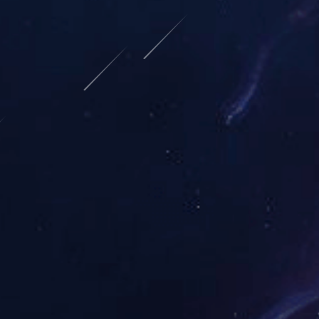
下半场的比赛更是高潮迭起，主队在一次
们在场上的拼搏精神和对胜利的渴望，深
甘示弱，展开了激烈的攻防战，最终以主
2、球员的精彩表现
在这场比赛中，球员们的表现可谓是各显
力，不仅多次制造威胁，还为队友创造了