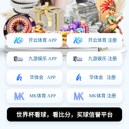
中国足球在近年来的崛起，吸引了越来越多的关
注。无论是球员个人的奋斗历程，还是整个行业的
发展，都体现出一种坚持与荣耀的精神。在这篇文
章中，我们将从四个方面探讨中国足球明星们为追
求梦想而付出的努力和取得的成就。首先，将回顾
他们在成长过程中的艰辛与坚持；其次，分析他们
在国际赛场上的表现与荣誉；接着，讨论他们对青
少年足球发展的贡献；最后，总结他们所传达出的
信念与奋斗精神。这些元素共同构成了中国足球明
星们不变的信念与奋斗之路。
1、成长过程中的艰辛
每位成功的足球明星背后都有不为人知的艰辛故
事。从小开始训练，他们面临着身体和心理上的双
重挑战。许多球员在很小的时候就离开家乡，前往
大城市接受专业训练，为了实现自己的足球梦想，
他们不得不忍受孤独和思乡之情。
除了家庭支持外，艰苦训练也是不可或缺的一部