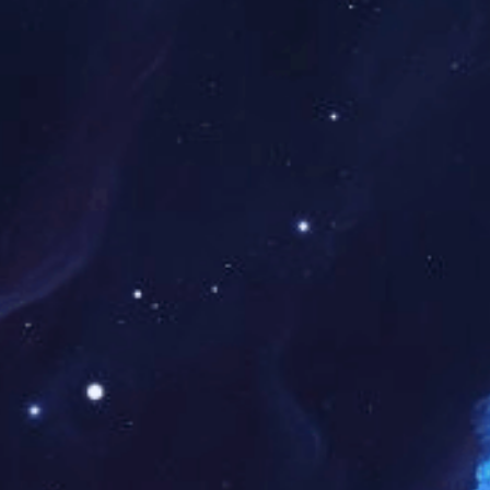
找到破门良机。梅西作为球队的灵魂人物，试图用
得了一次宝贵的点球机会，梅西稳稳将球罚入，将比
佛胜利的希望再次燃起。
塞维利亚加强了中场的压制，成功地切断了巴萨进
对密集防守时显得办法不多，尽管控球率占优，但
2分钟，塞维利亚利用角球机会再次将比分超出，后
改写为2:1。
他们在最后的时间里全力反扑，但塞维利亚稳健的
，比分定格在1:2，巴萨无奈吞下了本赛季的一场主
岌可危。在联赛积分榜上，巴萨仅领先排名第二的
状态火热，随时可能反超巴萨。如此微弱的积分优