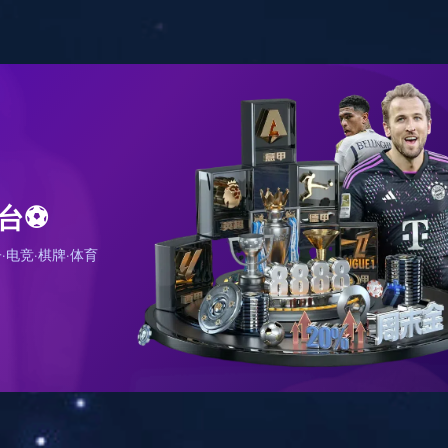
网站首页
关于yy易游
体育热点
体育明星
体育明星
首页
-
体育明星