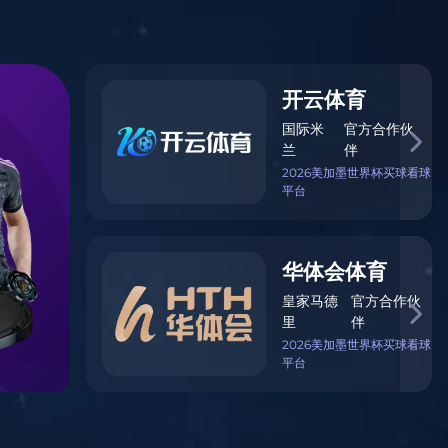
集团服务
互动yy易游体育
马上预约