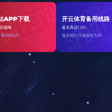
主，西甲领头羊地位岌岌可危
iclewrittenasrequested.
乐部（巴萨）在主场诺坎普迎战劲敌塞维利亚。这
对巴萨保持领头羊地位的严峻考验。最终，巴萨以
其未来的西甲征程感到担忧。
图借助主场优势早早奠定胜局。塞维利亚并没有被
屡制造威胁。第23分钟，塞维利亚通过一次精彩的
手，为客队取得领先。