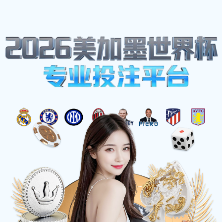
体育明星
首页
-
体育明星
巴塞罗那官方宣布签约巴西18岁天才
中场，引发球迷热议
2025-05-24 15:04:55