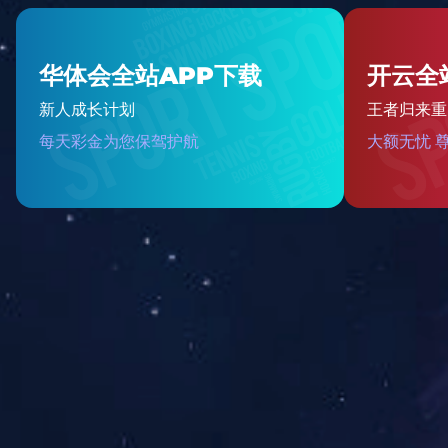
二年级小学生眼中的体育明星
2025-04-18 23:32:55
在小学生的心中，体育明星如同闪亮的明
从四个方面来分享二年级小学生眼中的体
日常生活。每一个方面都展示了这些明星
搏。希望通过这些故事，能够激励更多的
惯，树立积极向上的人生观。
1、传奇故事的吸引力
体育明星的故事常常充满了奋斗与拼搏的
布莱恩特的故事激励了无数年轻人。他从
汗水。即使遭遇挫折，他从不放弃，始终
另外，田径明星刘翔的故事也非常感人。
而更加努力地训练。经过多年的坚持，他
子110米栏金牌，这个成就让他成为了很