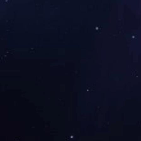
上一篇
莱比锡红牛力争夺德甲冠军：年轻球队的崛起
下一篇
内马尔强势回归！巴黎圣日耳曼豪取法甲榜首
现在联系