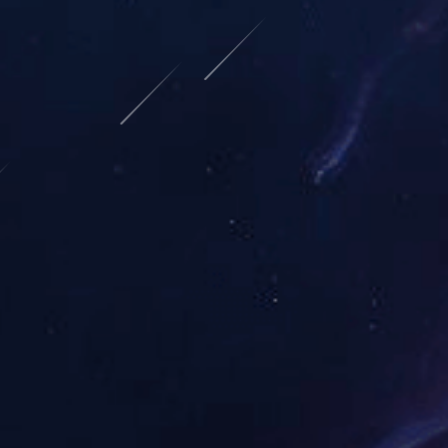
还有，中国乒乓球运动员马龙，他从小就
他始终保持着积极的心态，最终成为了世
到，只要努力，就一定能够实现自己的梦
2、非凡成就的激励
体育明星们在各自的领域取得了辉煌的成
杨，他在伦敦和里约奥运会上获得了多枚