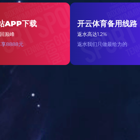
：他们的故事与成就分享
星，他们的故事充满了努力、坚持和成就。本文将
育明星：他们的传奇故事、非凡成就、激励力量和
如何影响着小朋友们，鼓励他们追求梦想、努力拼
小朋友在体育活动中找到快乐，培养健康的生活习
精神，深深吸引着小学生们。例如，篮球明星科比·
小就热爱篮球，为了梦想，他每天都在球场上挥洒
坚持训练，最终成为了NBA的传奇球员。
刘翔小时候腿部受过伤，但他没有因此而气馁，反
在2004年雅典奥运会上获得了中国田径的首枚男
多小朋友心目中的英雄。