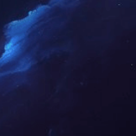
2025-12-24 10:56:52
三号球衣背后的传奇足球明星是
谁你知道吗
2025-12-23 17:39:30
中国足球明星壁纸精选集汇聚众
多球星风采与精彩瞬间
2025-12-23 01:17:37
足球明星携手慈善事业点亮希望
之路助力弱势群体重拾梦想
2025-12-22 07:35:59
足球明星因挥拳三次犯规遭重罚
引发球迷热议与媒体关注
2025-12-21 15:57:02
重庆羽毛球队在亚运会积分榜上
以75分稳居第一展现强劲实力
2025-12-21 00:08:38
足球明星联袂登场时装秀展现运
动与时尚完美结合的魅力与风采