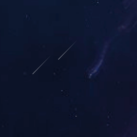
最后，不容忽视的是球迷支持带来的激励
溢，无疑增加了球队取胜的不竭动力。这
准备的重要组成部分。
2、紧张刺激的比赛进程
随着哨声响起，比赛正式开始，两队迅速