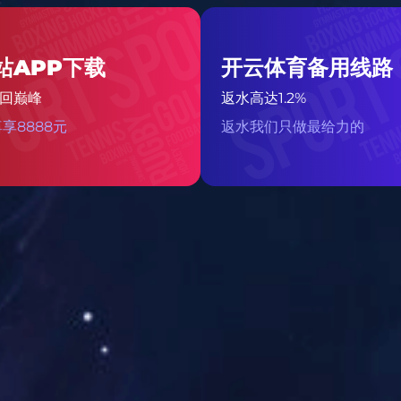
说全程回顾与分析
一场引人注目的比赛。这场比赛不仅是两支球队实
比拼。文章将从四个方面深入分析这场精彩对决，
术分析。通过日本解说的全程回顾，我们可以更好
此外，本文也将探讨球员表现与教练策略之间的关
结果。总之，这篇文章旨在为读者提供一个全面而
间那份令人振奋的足球魅力。
都是至关重要的一环。恒大和鹿岛在此役之前都进
制定了详细的战术计划，以期在比赛中取得优势。
点设计了一系列防守策略，以限制其攻击力。
忽视的一部分。面对强敌，双方球队都需要保持良
教练通过一系列心理辅导和团队建设活动，提高球
，为后续的发展奠定了坚实基础。