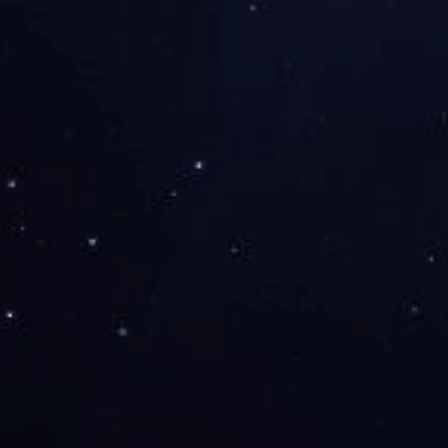
现在联系
导航
网站地图
网站首页
XML
关于yy易游
体育热点
体育明星
集团服务