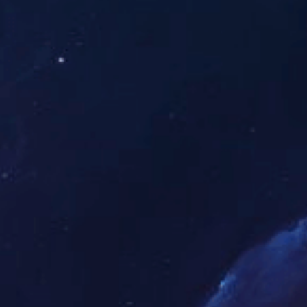
互动yy易游体育
热门新闻
年轻足球明星壁纸贴纸尽显青春
活力与运动激情的完美结合
2026-01-09 21:48:15
重庆网球队选拔赛分析：个人能
力展现与团队协作的完美结合
2026-01-04 17:32:12
足球明星站姿魅力大揭秘多角度
高清图片大全欣赏
2025-12-25 04:40:00
怀特足球明星有哪些值得关注的
球员及其成就解析