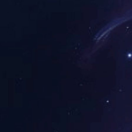
慎，但双方都不乏威胁进攻。在日本解说
渐升温，观众们屏息以待每一次传球与射
随着时间推移，两队逐渐找到了各自节奏
反击和鹿岛稳固防线形成鲜明对比，使得
了深入分析，对每一次成功传递或失误都
事体验。
然而，在这样紧张刺激氛围中，一些小失
程中，恒大的后卫出现错位，被鹿岛利用
众感受到足球运动的不确定性，而这一切
鸣。
3、关键时刻与高潮迭起
整场比赛中，多次关键时刻让观众目不暇
衡，让现场气氛达到了高潮。当恒大的核
欢声雷动。而日本解说对此进行了热情洋
与此同时，鹿岛并未因此气馁，他们迅速
随后的几分钟里，他们展现出的韧劲与毅
析了每个替补上场后的表现，并指出他们
提升了观看兴趣。