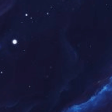
员细致入微的话语中，我们能够感受到现场气氛逐
门。
，并开始频繁制造威胁。这段时期内，恒大的快速
比赛充满悬念。而解说员则针对双方不同风格进行
做出了详细点评，为观众呈现出更加生动立体的赛
误却可能决定一场比赛胜负。例如，在某次进攻过
反击得分。这一瞬间不仅改变了比分，也让现场观
也被解说员敏锐捕捉并生动描述，引发了观众共
接。当比分僵持不下之时，一次精妙配合打破平
心球员凭借个人能力突破防线并成功射门时，全场
溢且富有激情的描述，将这一刻渲染得淋漓尽致。
调整战术，通过换人和阵型变化试图扳回劣势。在
力，再次点燃了现场观众热情。而解说员则巧妙分
所带来的新变化，这样既增强了解说内容深度，也