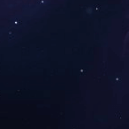
总而言之，本场恒大与鹿岛之间精彩绝伦
平竞技体育所需具备的一切要素。从赛前
一部分。而通过日本解说全程回顾，我们
同塑造出一幅激烈竞争画卷。
未来，希望这种高水平赛事能继续成为推
于这一充满激情与挑战的大舞台上。从而
是我们共同期待看到的一幕！
上一篇
萨茨堡与凯尔特的对决分析及比赛前瞻展望
下一篇
哈里森巴恩斯：从新秀到NBA明星的成长之路