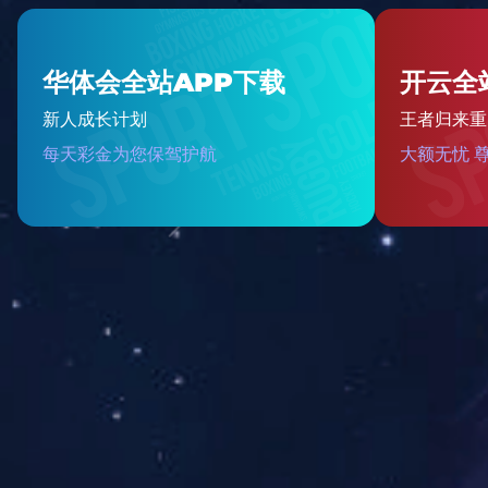
猛龙与凯尔特人精彩对决全场
2025-08-17 02:24:15
在近期的NBA比赛中，多伦多猛龙与波
场比赛不仅是两支东部强队的正面交锋，
奏紧凑，高潮迭起，各个环节都展现出双
更深入地分析这场精彩对决中的战术运用
也为我们提供了更多思考，让我们更好地
细阐述这一赛事，包括战术分析、明星球
1、战术分析
在这场对决中，猛龙与凯尔特人的战术布
攻策略，他们通过快速传导球来寻找空位
打团队配合，他们强调防守反击，通过高
这种截然不同的战术风格，使得比赛充满
具体来说，猛龙在进攻端主要依靠外线投
在首节，猛龙通过几次精妙的挡拆配合打