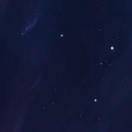
到了破解之法，通过不断调整进攻策略使得他们能
强的韧性和耐性。在面对猛龙快速而富有侵略性的
打，通过精准的传球和合理的位置选择来创造机
一波小高潮将分差缩小，再次证明了他们团队篮球