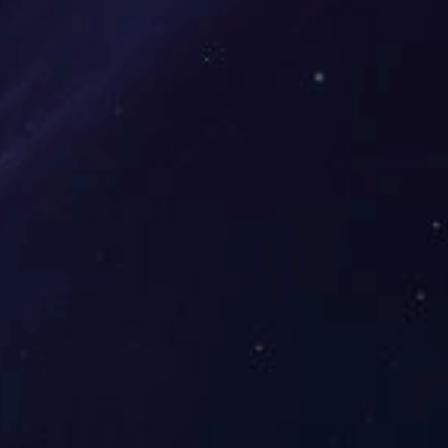
significantly impact their overall
ard to thrilling encounters as both teams
pionship aspirations.
竞赛，更是战略思维与个人能力交融碰撞的平台。
关键时刻，无不体现出NBA赛季中最真实的一面。
充满期待，同时也深化了我们对于篮球运动魅力及
，都让这项运动焕发出新的生机。在接下来的赛季
技状态，为广大粉丝呈现更多惊喜！
强大实力
到最后