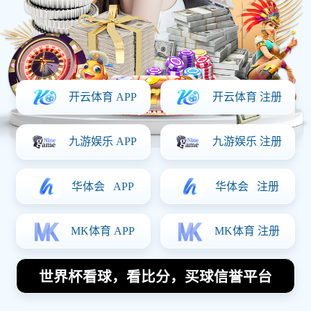
本文将对尤文图斯与马德里竞技的对决进行前瞻分
析及胜负预测。两支球队在欧洲赛场上都有着辉煌
的历史和雄厚的实力，因此这场对决备受关注。首
先，文章将从球队近期状态入手，分析两队在联赛
及杯赛中的表现；其次，将探讨两队的战术风格和
阵容配置，以了解他们在比赛中的潜在表现；接下
来，我们将对双方的关键球员进行详细解析，看看
谁能在关键时刻决定比赛走向；最后，将结合以上
分析进行胜负预测，给出一个合理的预判。希望通
过这篇文章，读者能够更全面地了解即将到来的赛
事，并形成自己的看法。
1、球队近期状态
尤文图斯近期在意甲联赛中的表现可圈可点，他们
逐渐找到了状态，尤其是在进攻端显现出了强大的
火力。在最近几轮比赛中，尤文不仅取得了连胜，
还展现了出色的团队配合与个人能力。这种状态无
疑为他们即将到来的欧冠对决增添了信心。