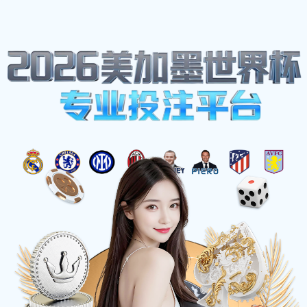
体育热点
首页
-
体育热点
尤文图斯与马竞对决前瞻分析及胜负
预测详解
2025-08-24 23:42:35