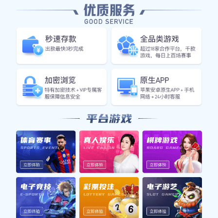
反观马德里竞技，在西甲联赛中的表现相对波动，
但他们依然是竞争激烈的争冠球队之一。虽然面临
一些伤病困扰，但马竞凭借其坚韧不拔的防守以及
反击战术，依旧保持着较强的竞争力。因此，这场
对决对于他们来说同样至关重要。
综合来看，两队目前均处于不错的状态，这使得本
场比赛充满悬念。从历史交锋来看，两队在面对彼
此时常常能打出高质量的比赛，因此这次碰面也是
球迷们期待的一场焦点之战。