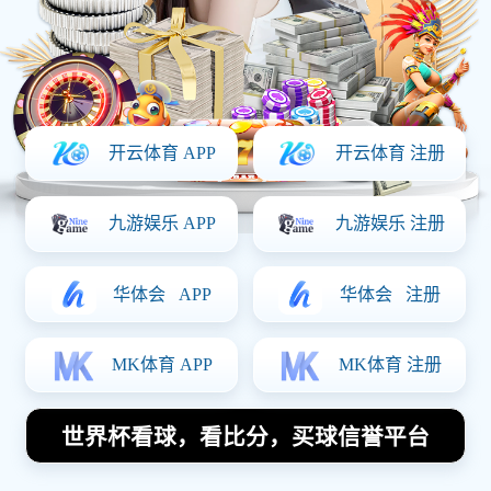
本文将深入探讨巴塞罗那与格雷米奥这场精彩对决
所展现出的足球战术魅力与激情。通过分析双方球
队的战术布置、球员表现、比赛节奏及其对观众情
感的影响，揭示了现代足球中战略思考的重要性和
体育竞技中的人文关怀。文章将从四个方面详细阐
述这一主题：首先是对战术布局的深度解析；其次
讨论球员个人能力如何影响团队整体表现；第三部
分则着重于比赛节奏的控制与变化；最后总结两队
在比赛中展现的激情与斗志。通过这些分析，我们
不仅能够更好地理解这场比赛，也能体会到足球作
为一种文化现象所带来的深远意义。
1、战术布局的精妙
在巴塞罗那与格雷米奥的较量中，战术布局无疑是
决定胜负的重要因素。巴塞罗那一贯采用控球为主
的打法，通过短传配合来拉扯对方防线，创造出进
攻空间。这种风格强调技术细腻和团队协作，每位
球员都需要具备高水平的传接球能力和位置感。