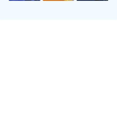
影响。
2、球员个人能力分析
除了整体战术外，球员个人能力也是推动赛事发展
的关键所在。在巴塞罗那阵中，有一些技艺卓绝的
明星球员，他们不仅具备出色的个人技术，更懂得
如何融入团队体系。例如，中场核心通过精准传
导，把控比赛节奏，为前锋创造机会。
而在格雷米奥方面，他们同样拥有几名实力派选
手。这些球员在关键时刻往往能够挺身而出，通过
个人突破或者远射为球队制造威胁。他们不仅要完
成各自定位，还需承担起激励全队士气的重要角
色，从而提升整个球队性能。
可以说，在这场精彩对决中，每位球员都是不可或
缺的一环。正是由于他们各自独特且强大的个人能
力，使得整场赛事充满了变数和看点，让观众感受
到紧张与刺激并存。
3、比赛节奏控制