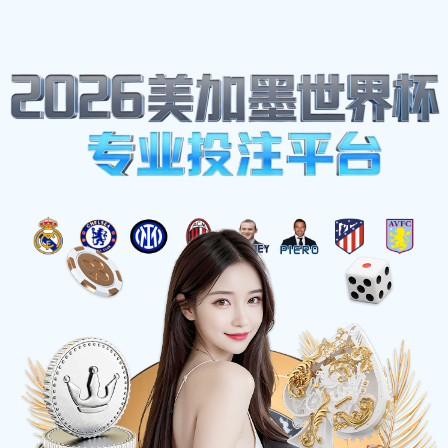
体育热点
首页
-
体育热点
巴塞罗那与格雷米奥的精彩对决揭示
足球战术的魅力与激情
2025-08-27 19:15:25