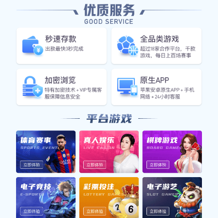
相反，格雷米奥则采取了一种更加灵活多变的战
术。他们注重防守反击，通过压迫式防守打乱巴萨
的进攻节奏。当对手失去控球权时，格雷米奥立即
展开快速反击，这种策略有效地利用了他们锋线球
员的速度和爆发力。
这场比赛中，两队在战术上的博弈可谓是一场智力
游戏。在不同阶段，不同形势下，各自调整策略，
使得比赛充满悬念。观众也因此领略到了足球战术
之美，同时体会到了教练智慧对于比赛结果的重要