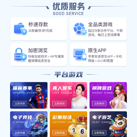
传递及快速决策能力。当面对复杂局面时，他们能
迅速判断最佳传球路线，并准确无误地将皮球送到
队友脚下，如德布劳内常常以其精准长传助攻队
友，为球队创造进攻机会。
此外，射门技术也是不可忽视的一环。一名优秀前
锋不仅要具备强大的射门力量，更需掌握多样化的
射门方式，如弧线球、低平球等，让守门员难以扑
救。克里斯蒂亚诺·罗纳尔多便是通过不断提升自己
的射门技巧，成为世界足坛最具威胁性的得分手之