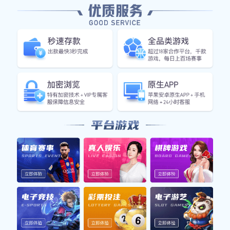
勇气不仅源于对胜利的渴望，也来自于对自身能力
的坚定信念。这种面对挫折的勇气，正是塑造坚韧
不拔精神的基础。
同样，篮球巨星迈克尔·乔丹在职业生涯早期也曾被
球队裁掉。这个经历并没有让他气馁，反而成为他
努力训练、不断进步的动力。乔丹用自己的坚持和
勇气证明，跌倒并不可怕，重要的是勇敢面对挑
战，重新起航。
2、坚守信念的决心