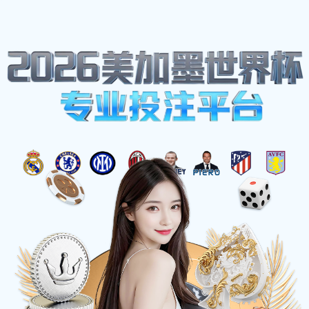
体育热点
首页
-
体育热点
足球明星奶爸大揭秘看看他们的亲子
时光和温馨瞬间
2025-12-01 17:20:46