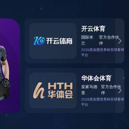
集团服务
互动yy易游体育
马上预约