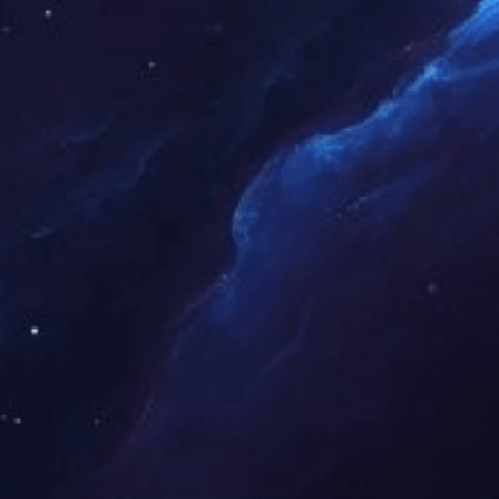
开拉齐奥后的动向备受瞩目。不少业内人士猜测，
至可能前往竞争对手的阵营，这无疑会让拉齐奥的
球队的新任主帅人选成为外界关注的焦点。无论是
扶植一位年轻的本土新秀，拉齐奥都需要在短时间
战术体系的调整、人员配置的重新洗牌，以及对球
齐奥在新赛季中的表现。
对其他潜在的动荡。球员的流动、球队的战术调整
的问题。尤其是在当前欧洲足坛竞争日益激烈的背
的局面，很可能会在新赛季中陷入被动局面。
出更多努力以确保球队的长期稳定与成功。管理层
注球队的未来发展。正如外界所言，拉齐奥需要的
一个能带领球队走向长期成功的战略蓝图。
坛关注的焦点。无论新任主帅是谁，他都将面临巨
中找到正确的发展方向，将直接决定球队的未来命
个充满不确定性，但也蕴含着巨大期待的时刻。