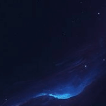
名经验丰富且成绩斐然的教练，因扎吉离
他很有可能会迅速找到新的执教机会，甚
高层面临更大的压力。
与此拉齐奥管理层也面临着巨大的挑战。
选择一名具有丰富经验的老牌教练，还是
内做出明智的决定。新教练的到来意味着
队文化的重新定义，这些都将直接影响拉
yy易游
除了教练问题外，拉齐奥的管理层还需应
以及球迷情绪的安抚，都是必须优先考虑
景下，拉齐奥如果无法在短期内找到稳定
面对当前的困境，拉齐奥高层显然需要做
的决策不仅要着眼于短期的战绩，更要关
不仅仅是一位能带来胜利的主帅，更需要
在未来的几周内，拉齐奥的动向将成为足
大的挑战，而拉齐奥高层能否在这次动荡
运。对于拉齐奥的球迷来说，这无疑是一