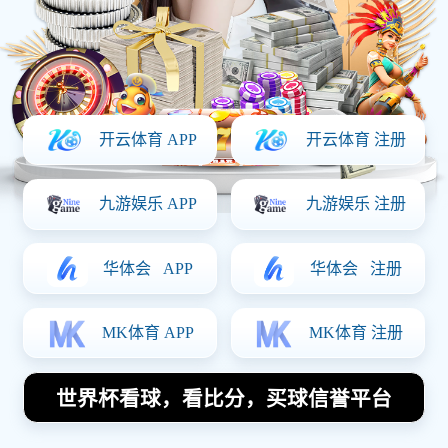
菲尔·福登，作为一名年轻的足球天才，在绿茵场上
展现了卓越的才能和潜力。他的崛起不仅是个人的
成功，也是曼城足球俱乐部走向辉煌的重要一环。
本文将从福登的早期发展、技术与战术能力、在球
队中的领导作用以及面临的挑战四个方面进行详细
探讨，以揭示这位年轻球员如何引领球队走向更高
峰。在未来赛季中，福登是否能够继续保持出色表
现，并带领曼城在国际舞台上取得更多荣誉，将成
为所有球迷关注的焦点。
1、福登的早期发展
出生于1999年的菲尔·福登，从小便展现出对足球的
浓厚兴趣和极高的天赋。他在曼城青训系统中接受
了严格而全面的训练，这为他日后的职业生涯奠定
了坚实基础。在青训期间，福登不仅锻炼了自己的
基本功，还培养了良好的比赛意识和团队合作精
神。
2017年，福登首次代表曼城一线队出战，他在足总