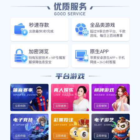
杯中的表现令人耳目一新。这场比赛让他感受到了
顶级职业联赛的竞争氛围，也坚定了他的信心。随
着时间推移，他逐渐成为球队不可或缺的一员，展
现出了超越同龄人的成熟度与冷静。
在国家队层面，福登也得到了重用。他代表英格兰
青年队参加多项赛事，并帮助球队获得佳绩。这样
的经历不仅提升了他的竞技水平，也使他在心理素
质上得到了锻炼，为后来的职业生涯打下良好基
础。