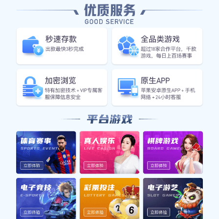
搏力求反弹。近期赛事中，赫尔城频频获胜，士气
高涨；而维冈虽然成绩不佳，却始终保持着斗志，
他们希望能在客场拿下关键三分，以改善自己的排
名。
此外，两支球队在转会市场上的动作也值得注意。
赫尔城一些年轻球员崭露头角，而维冈则引入了经
验丰富的新援。这些变化不仅提升了球队整体实
力，更为这场较量增添了更多的不确定性，让人猜
测谁能在关键时刻把握住机会。