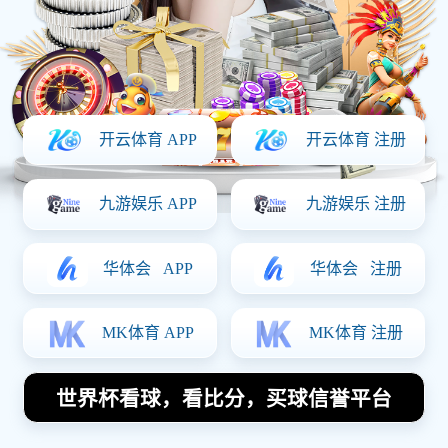
在本篇文章中，我们将深入分析赫尔城与维冈之间
的激烈比赛，着重关注比分走势及其背后的因素。
本文将从四个方面对这一场较量进行详细阐述：首
段将回顾两队的历史交锋和近期状态；第二段则探
讨比赛中的战术布置和球员表现；第三段分析现场
环境对比赛结果的影响；最后一段总结这场比赛对
于两队未来发展的意义。通过这些角度，我们希望
能够全面呈现出赫尔城与维冈这场激战的精彩之
处，以及在足球世界中更深层次的启示。
1、历史交锋与近期状态
赫尔城与维冈之间的历史交锋颇具看点，两队在英
格兰足球联赛中的相遇次数屡见不鲜。在过去几年
的交手记录中，双方各有胜负，体现了竞争的激烈
程度。这种历史积淀不仅增加了比赛的悬念，也使
得球迷们对每一次对决都充满期待。
进入本赛季后，两队的表现可谓各有千秋。赫尔城
在主场展现出了强大的气势，而维冈则凭借顽强拼