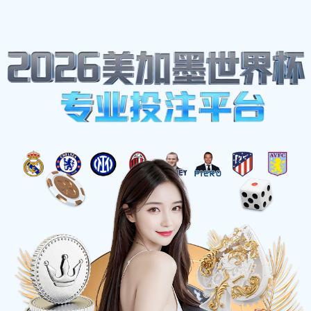
体育明星
首页
-
体育明星
多特蒙德遭遇失利，身处劣势局面，
沦落为追赶者
2025-05-16 22:39:46