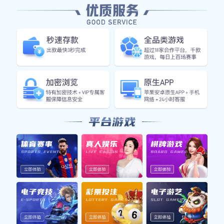
除了助攻，皮亚尼奇在防守端的表现也同样出色。
他多次抢断和拦截，成功地瓦解了瑞士队的多次进
攻企图。在第35分钟的一次关键防守中，皮亚尼奇
准确预判了对方前锋的跑位，成功断球并迅速发起
反击。这一系列的精彩表现，无疑让他成为了场上
的焦点人物。
比赛进行到下半场，瑞士队加强了进攻，意图扳平
比分。皮亚尼奇凭借其出色的球场视野和判断力，
多次化解了对手的攻势。在第55分钟，他在中场的